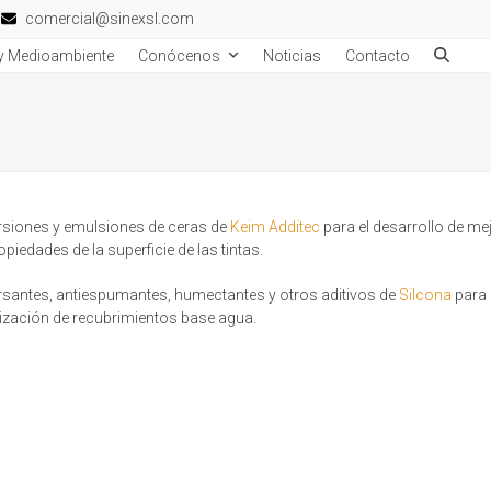
comercial@sinexsl.com
 y Medioambiente
Conócenos
Noticias
Contacto
rsiones y emulsiones de ceras de
Keim Additec
para el desarrollo de me
opiedades de la superficie de las tintas.
rsantes, antiespumantes, humectantes y otros aditivos de
Silcona
para 
ización de recubrimientos base agua.