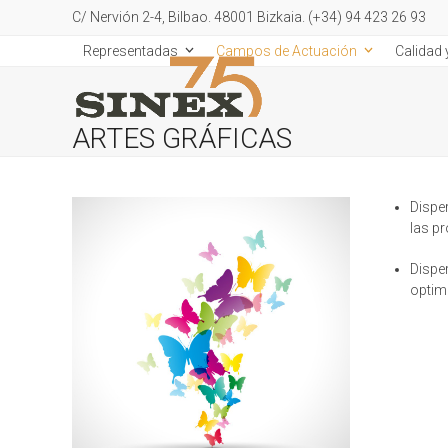
Skip
C/ Nervión 2-4, Bilbao. 48001 Bizkaia. (+34) 94 423 26 93
to
Representadas
Campos de Actuación
Calidad
content
ARTES GRÁFICAS
Dispe
las pr
Dispe
optim