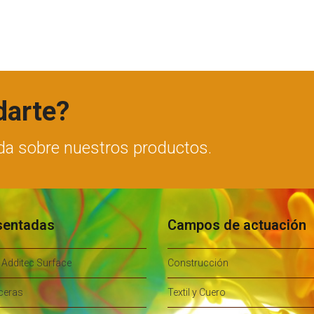
darte?
da sobre nuestros productos.
sentadas
Campos de actuación
 Additec Surface
Construcción
ceras
Textil y Cuero