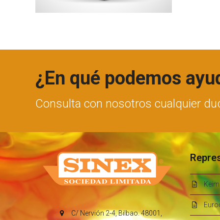
¿En qué podemos ayu
Consulta con nosotros cualquier du
Repre
Keim
Euro
C/ Nervión 2-4, Bilbao. 48001,