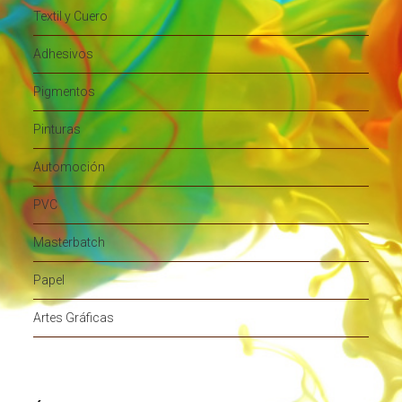
Textil y Cuero
Adhesivos
Pigmentos
Pinturas
Automoción
PVC
Masterbatch
Papel
Artes Gráficas