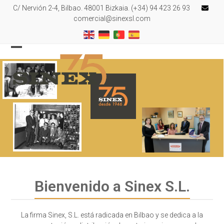
Skip
C/ Nervión 2-4, Bilbao. 48001 Bizkaia. (+34) 94 423 26 93
to
comercial@sinexsl.com
content
Open
Close
mobile
mobile
menu
menu
Bienvenido a Sinex S.L.
La firma Sinex, S.L. está radicada en Bilbao y se dedica a la