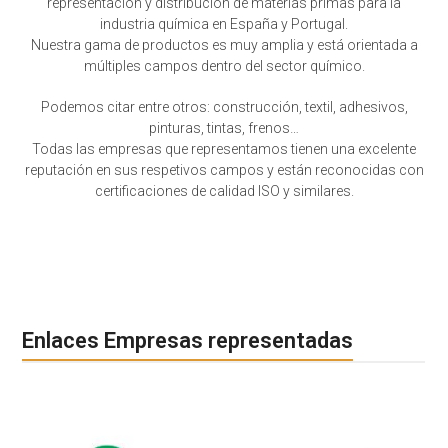
representación y distribución de materias primas para la
industria química en España y Portugal.
Nuestra gama de productos es muy amplia y está orientada a
múltiples campos dentro del sector químico.
Podemos citar entre otros: construcción, textil, adhesivos,
pinturas, tintas, frenos…
Todas las empresas que representamos tienen una excelente
reputación en sus respetivos campos y están reconocidas con
certificaciones de calidad ISO y similares.
Enlaces Empresas representadas
Use
the
left