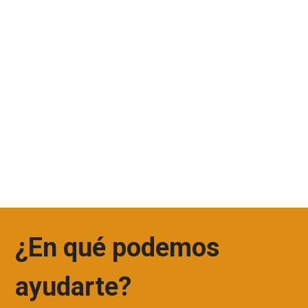
es
Ultralube®.
s
¿En qué podemos
ayudarte?