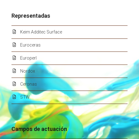
Representadas
Keim Additec Surface
Euroceras
Europerl
Nordox
Ceronas
STW
Campos de actuación