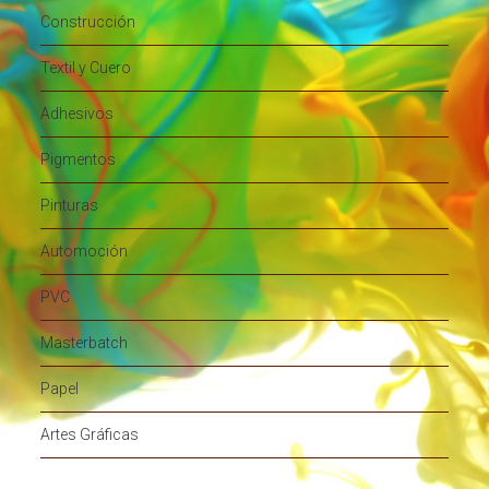
Construcción
Textil y Cuero
Adhesivos
Pigmentos
Pinturas
Automoción
PVC
Masterbatch
Papel
Artes Gráficas